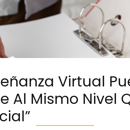
señanza Virtual P
se Al Mismo Nivel 
cial”