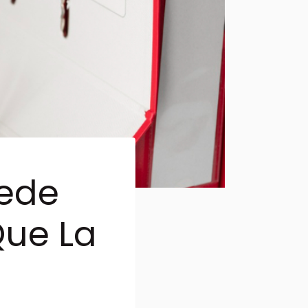
uede
Que La