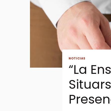
NOTICIAS
“La En
Situar
Presen